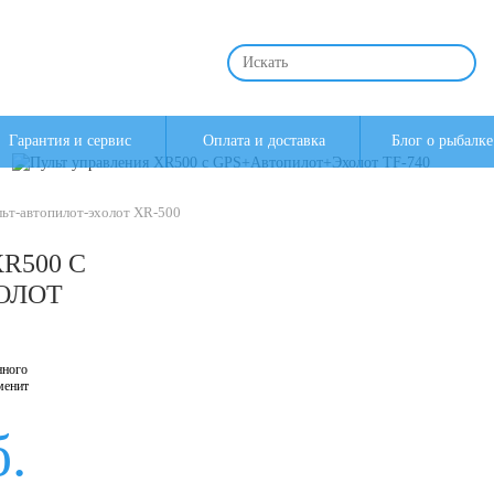
Гарантия и сервис
Оплата и доставка
Блог о рыбалке
ьт-автопилот-эхолот XR-500
R500 С
ОЛОТ
нного
менит
б.