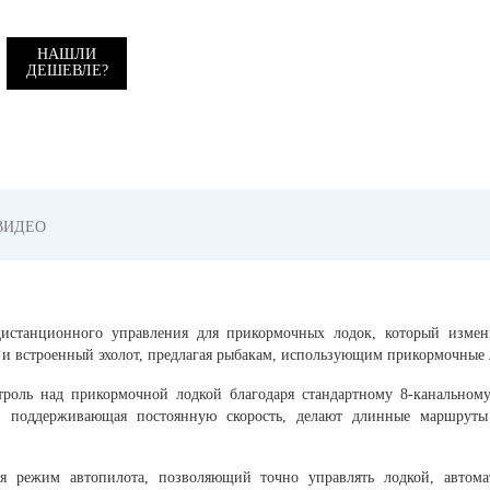
НАШЛИ
ДЕШЕВЛЕ?
ВИДЕО
дистанционного управления для прикормочных лодок, который измен
 и встроенный эхолот, предлагая рыбакам, использующим прикормочные
троль над прикормочной лодкой благодаря стандартному 8-канально
я, поддерживающая постоянную скорость, делают длинные маршрут
я режим автопилота, позволяющий точно управлять лодкой, автом