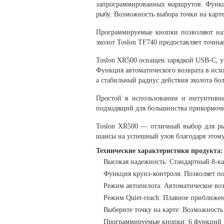
запрограммированных маршрутов. Функци
рыбу. Возможность выбора точки на карт
Программируемые кнопки позволяют наз
эхолот Toslon TF740 предоставляет точн
Toslon XR500 оснащен зарядкой USB-C, у
Функция автоматического возврата в исхо
а стабильный радиус действия эхолота бо
Простой в использовании и интуитивн
подходящий для большинства прикормочны
Toslon XR500 — отличный выбор для рыб
шансы на успешный улов благодаря этом
Технические характеристики продукта:
Высокая надежность: Стандартный 8-к
Функция круиз-контроля: Позволяет по
Режим автопилота: Автоматическое воз
Режим Quiet-reach: Плавное приближен
Выберите точку на карте: Возможность
Программируемые кнопки: 6 функций к