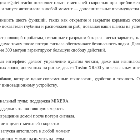
я «Quiet-reach» позволяет плыть с меньшей скоростью при приближе
е и запуск автопилота в любой момент — дополнительные преимущества
начить шесть функций, таких как открытие и закрытие кормовых отсе
ые показатели глубины и расположения рыб, повышая ваши шансы на усп
страняющей проблемы, связанные с разрядом батареи - легко зарядить, 
дную точку после потери сигнала обеспечивает безопасность лодки. Даль
лее 300 метров гарантируют большую свободу действий.
ый интерфейс делают управление пультом легким, даже для начинаю
х лодок, доступных на рынке, делает Toslon XR500 универсальным инс
аков, которые ценят современные технологии, удобство и точность. О
у инновационному устройству.
анальный пульт, поддержка MIXERA.
ддерживать постоянную скорость.
вращение домой после потери сигнала.
ие к цели с меньшей скоростью.
 запуска автопилота в любой момент.
нопок можно назначить на пульт.