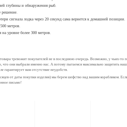
лей глубины и обнаружения рыб.
е решение.
тери сигнала лодка через 20 секунд сама вернется к домашней позиции.
 500 метров.
я на уровне более 300 метров.
товара тревожит покупателей не в последнюю очередь. Возможно, у чьих-то по
то, что они выбрали именно нас. А потому пытаемся максимально защитить наш
еле гарантирует вам отсутствие неудобств.
есяцев от даты покупки изделия) мы берем шефство над вашим корабликом. Если
онное письмо!