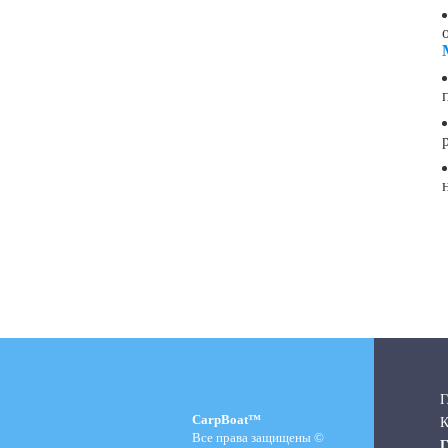
Г
CarpBoat™
К
Все права защищены ©
Г